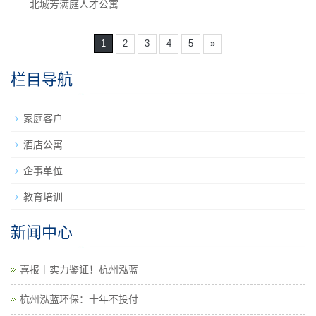
北城芳满庭人才公寓
1
2
3
4
5
»
栏目导航
家庭客户
酒店公寓
企事单位
教育培训
新闻中心
喜报｜实力鉴证！杭州泓蓝
杭州泓蓝环保：十年不投付