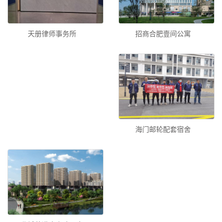
招商合肥壹间公寓
天册律师事务所
海门邮轮配套宿舍